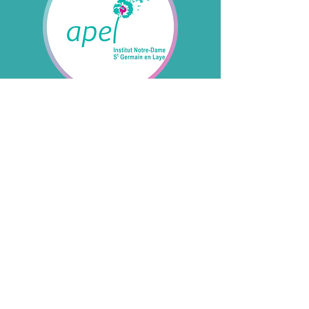
APEL Ind St- Germain-en-
Laye
Accès rapide
Contactez-nous
Nous écrire
Partenariats
Parents correspondants
Liens utiles
Suivez-nous sur les réseaux
sociaux